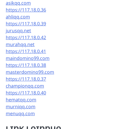
asikqq.com
https://117.18.0.36
ahliqq.com
https://117.18.0.39
jurusqq.net
https://117.18.0.42
murahqq.net
https://117.18.0.41
maindomino99.com
https://117.18.0.38
masterdomino99.com
https://117.18.0.37
championqq.com
https://117.18.0.40
hematqq.com
murniqq.com
menuqq.com
LINK LAINNYA