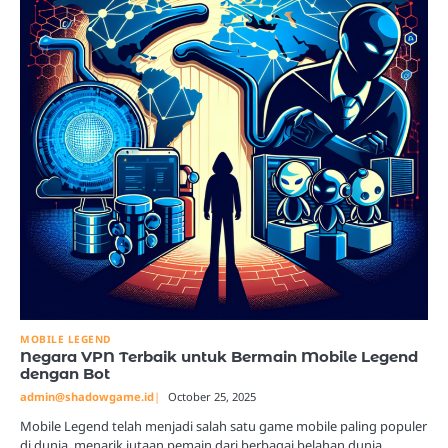
MOBILE LEGEND
Negara VPN Terbaik untuk Bermain Mobile Legend
dengan Bot
admin@shadowgame.id
October 25, 2025
Mobile Legend telah menjadi salah satu game mobile paling populer
di dunia, menarik jutaan pemain dari berbagai belahan dunia.