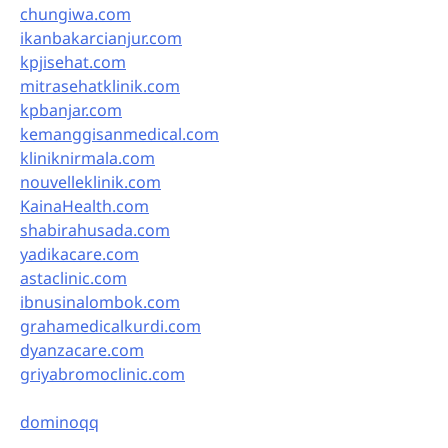
chungiwa.com
ikanbakarcianjur.com
kpjisehat.com
mitrasehatklinik.com
kpbanjar.com
kemanggisanmedical.com
kliniknirmala.com
nouvelleklinik.com
KainaHealth.com
shabirahusada.com
yadikacare.com
astaclinic.com
ibnusinalombok.com
grahamedicalkurdi.com
dyanzacare.com
griyabromoclinic.com
dominoqq