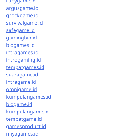
rubygame.id
argusgame.id
grockgame.id
survivalgame.id
safegame.id
gamingbio.id
biogames.id
intragames.id
introgaming.id
tempatgames.id
suaragame.id
intragame.id
omnigame.id
kumpulangames.id
biogame.id
kumpulangame.id
tempatgame.id
gamesproduct.id
miyagames.id