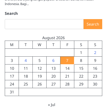
Indonesia. Bagi…
Search
Search
August 2026
M
T
W
T
F
S
S
1
2
3
4
5
6
7
8
9
10
11
12
13
14
15
16
17
18
19
20
21
22
23
24
25
26
27
28
29
30
31
« Jul