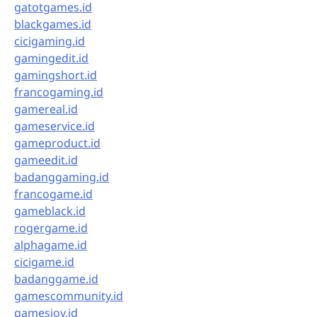
gatotgames.id
blackgames.id
cicigaming.id
gamingedit.id
gamingshort.id
francogaming.id
gamereal.id
gameservice.id
gameproduct.id
gameedit.id
badanggaming.id
francogame.id
gameblack.id
rogergame.id
alphagame.id
cicigame.id
badanggame.id
gamescommunity.id
gamesjoy.id