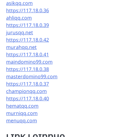
asikqq.com
https://117.18.0.36
ahliqq.com
https://117.18.0.39
jurusqq.net
https://117.18.0.42
murahqq.net
https://117.18.0.41
maindomino99.com
https://117.18.0.38
masterdomino99.com
https://117.18.0.37
championqq.com
https://117.18.0.40
hematqq.com
murniqq.com
menuqq.com
LINK LAINNYA