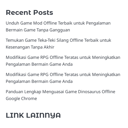
Recent Posts
Unduh Game Mod Offline Terbaik untuk Pengalaman
Bermain Game Tanpa Gangguan
Temukan Game Teka-Teki Silang Offline Terbaik untuk
Kesenangan Tanpa Akhir
Modifikasi Game RPG Offline Teratas untuk Meningkatkan
Pengalaman Bermain Game Anda
Modifikasi Game RPG Offline Teratas untuk Meningkatkan
Pengalaman Bermain Game Anda
Panduan Lengkap Menguasai Game Dinosaurus Offline
Google Chrome
LINK LAINNYA