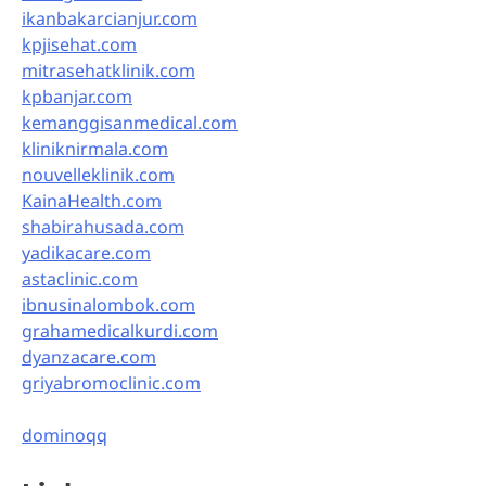
ikanbakarcianjur.com
kpjisehat.com
mitrasehatklinik.com
kpbanjar.com
kemanggisanmedical.com
kliniknirmala.com
nouvelleklinik.com
KainaHealth.com
shabirahusada.com
yadikacare.com
astaclinic.com
ibnusinalombok.com
grahamedicalkurdi.com
dyanzacare.com
griyabromoclinic.com
dominoqq