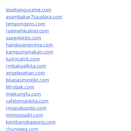
lesehangurame.com
ayambakar7saudara.com
tempongpns.com
roemahkuliner.com
saoenkkito.com
handayaniprima.com
kampungmakan.com
luckycatck.com
rmbakoelkita.com
angelesehan.com
bluejasminejkt.com
Mrobak.com
miekungfu.com
cafetemankita.com
rmjasabundo.com
mimoosajkt.com
kembangkawung.com
chungiwa.com