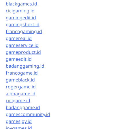
blackgames.id
cicigaming.id
gamingedit.id
gamingshort.id
francogaming.id
gamereal.id
gameservice.id
gameproduct.id
gameedit.id
badanggaming.id
francogame.id
gameblack.id
rogergame.id
alphagame.id
cicigame.id
badanggame.id
gamescommunity.id
gamesjoy.id
joygames.id