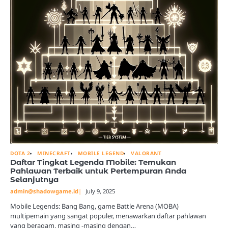
DOTA 2
MINECRAFT
MOBILE LEGEND
VALORANT
Daftar Tingkat Legenda Mobile: Temukan
Pahlawan Terbaik untuk Pertempuran Anda
Selanjutnya
admin@shadowgame.id
July 9, 2025
Mobile Legends: Bang Bang, game Battle Arena (MOBA)
multipemain yang sangat populer, menawarkan daftar pahlawan
yang beragam, masing -masing dengan…