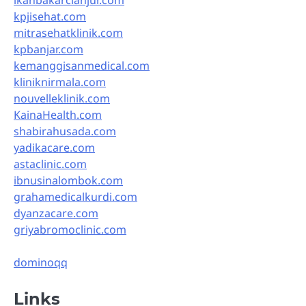
ikanbakarcianjur.com
kpjisehat.com
mitrasehatklinik.com
kpbanjar.com
kemanggisanmedical.com
kliniknirmala.com
nouvelleklinik.com
KainaHealth.com
shabirahusada.com
yadikacare.com
astaclinic.com
ibnusinalombok.com
grahamedicalkurdi.com
dyanzacare.com
griyabromoclinic.com
dominoqq
Links