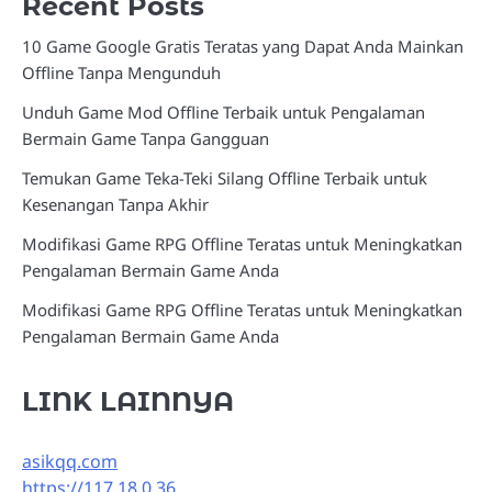
Recent Posts
10 Game Google Gratis Teratas yang Dapat Anda Mainkan
Offline Tanpa Mengunduh
Unduh Game Mod Offline Terbaik untuk Pengalaman
Bermain Game Tanpa Gangguan
Temukan Game Teka-Teki Silang Offline Terbaik untuk
Kesenangan Tanpa Akhir
Modifikasi Game RPG Offline Teratas untuk Meningkatkan
Pengalaman Bermain Game Anda
Modifikasi Game RPG Offline Teratas untuk Meningkatkan
Pengalaman Bermain Game Anda
LINK LAINNYA
asikqq.com
https://117.18.0.36