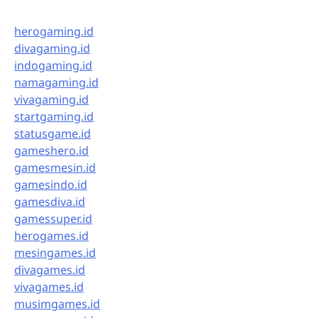
herogaming.id
divagaming.id
indogaming.id
namagaming.id
vivagaming.id
startgaming.id
statusgame.id
gameshero.id
gamesmesin.id
gamesindo.id
gamesdiva.id
gamessuper.id
herogames.id
mesingames.id
divagames.id
vivagames.id
musimgames.id