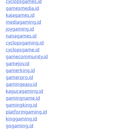
cyclopsgames.id
gamesmedia.id
kajagames.id
mediagaming.id
joygaming.id
nanagames.id
cyclopsgaming.id
cyclopsgame.id
gamecommunity.id
gamejoy.id
gamerking.id
gamerpro.id
gamingeasy.id
kaguragaming.id
gamingname.id
gamingking.id
platformgaming.id
kinggaming.id
gogaming.id