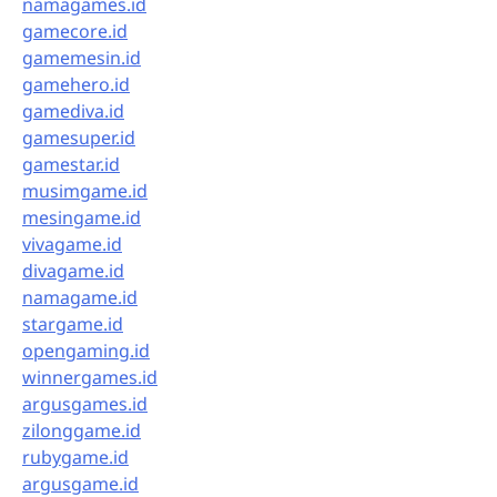
namagames.id
gamecore.id
gamemesin.id
gamehero.id
gamediva.id
gamesuper.id
gamestar.id
musimgame.id
mesingame.id
vivagame.id
divagame.id
namagame.id
stargame.id
opengaming.id
winnergames.id
argusgames.id
zilonggame.id
rubygame.id
argusgame.id