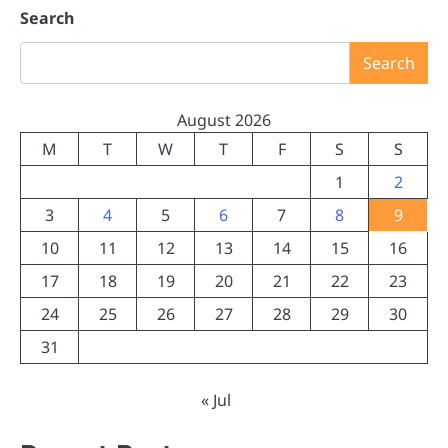
Search
Search
August 2026
M
T
W
T
F
S
S
1
2
3
4
5
6
7
8
9
10
11
12
13
14
15
16
17
18
19
20
21
22
23
24
25
26
27
28
29
30
31
« Jul