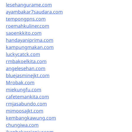
lesehangurame.com
ayambakar7saudara.com
tempongpns.com
roemahkuliner.com
saoenkkito.com
handayaniprima.com
kampungmakan.com
luckycatck.com
rmbakoelkita.com
angelesehan.com
bluejasminejkt.com
Mrobak.com
miekungfu.com
cafetemankita.com
rmjasabundo.com
mimoosajkt.com
kembangkawung.com
chungiwa.com