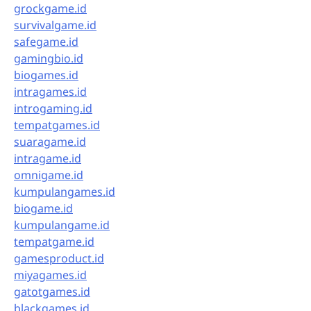
grockgame.id
survivalgame.id
safegame.id
gamingbio.id
biogames.id
intragames.id
introgaming.id
tempatgames.id
suaragame.id
intragame.id
omnigame.id
kumpulangames.id
biogame.id
kumpulangame.id
tempatgame.id
gamesproduct.id
miyagames.id
gatotgames.id
blackgames.id