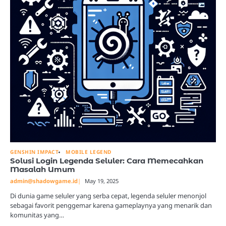
GENSHIN IMPACT
MOBILE LEGEND
Solusi Login Legenda Seluler: Cara Memecahkan
Masalah Umum
admin@shadowgame.id
May 19, 2025
Di dunia game seluler yang serba cepat, legenda seluler menonjol
sebagai favorit penggemar karena gameplaynya yang menarik dan
komunitas yang…