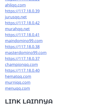
ahliqq.com
https://117.18.0.39
jurusqq.net
https://117.18.0.42
murahqq.net
https://117.18.0.41
maindomino99.com
https://117.18.0.38
masterdomino99.com
https://117.18.0.37
championqq.com
https://117.18.0.40
hematqq.com
murniqq.com
menuqq.com
LINK LAINNYA