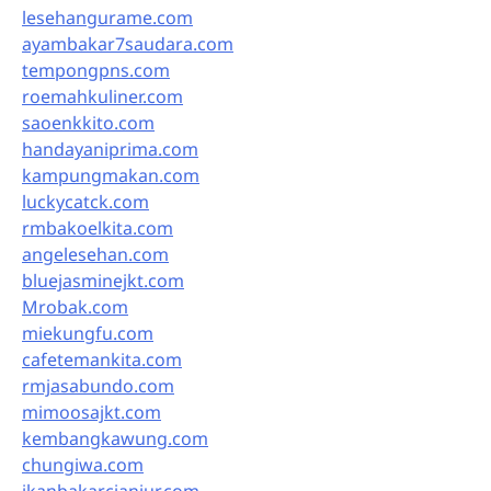
lesehangurame.com
ayambakar7saudara.com
tempongpns.com
roemahkuliner.com
saoenkkito.com
handayaniprima.com
kampungmakan.com
luckycatck.com
rmbakoelkita.com
angelesehan.com
bluejasminejkt.com
Mrobak.com
miekungfu.com
cafetemankita.com
rmjasabundo.com
mimoosajkt.com
kembangkawung.com
chungiwa.com