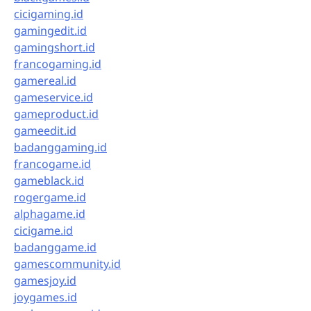
cicigaming.id
gamingedit.id
gamingshort.id
francogaming.id
gamereal.id
gameservice.id
gameproduct.id
gameedit.id
badanggaming.id
francogame.id
gameblack.id
rogergame.id
alphagame.id
cicigame.id
badanggame.id
gamescommunity.id
gamesjoy.id
joygames.id