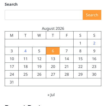
Search
Search
August 2026
M
T
W
T
F
S
S
1
2
3
4
5
6
7
8
9
10
11
12
13
14
15
16
17
18
19
20
21
22
23
24
25
26
27
28
29
30
31
« Jul