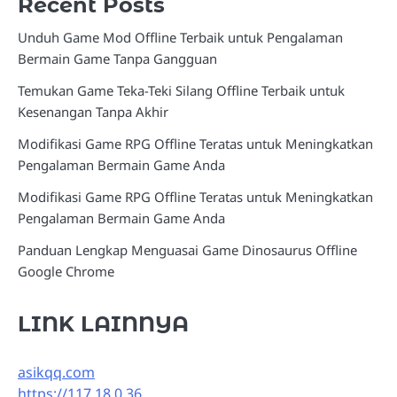
Recent Posts
Unduh Game Mod Offline Terbaik untuk Pengalaman
Bermain Game Tanpa Gangguan
Temukan Game Teka-Teki Silang Offline Terbaik untuk
Kesenangan Tanpa Akhir
Modifikasi Game RPG Offline Teratas untuk Meningkatkan
Pengalaman Bermain Game Anda
Modifikasi Game RPG Offline Teratas untuk Meningkatkan
Pengalaman Bermain Game Anda
Panduan Lengkap Menguasai Game Dinosaurus Offline
Google Chrome
LINK LAINNYA
asikqq.com
https://117.18.0.36