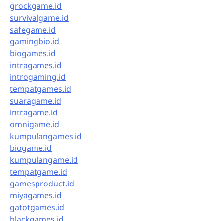
grockgame.id
survivalgame.id
safegame.id
gamingbio.id
biogames.id
intragames.id
introgaming.id
tempatgames.id
suaragame.id
intragame.id
omnigame.id
kumpulangames.id
biogame.id
kumpulangame.id
tempatgame.id
gamesproduct.id
miyagames.id
gatotgames.id
blackgames.id