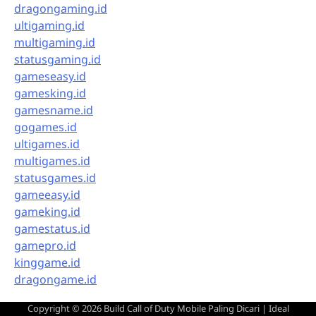
dragongaming.id
ultigaming.id
multigaming.id
statusgaming.id
gameseasy.id
gamesking.id
gamesname.id
gogames.id
ultigames.id
multigames.id
statusgames.id
gameeasy.id
gameking.id
gamestatus.id
gamepro.id
kinggame.id
dragongame.id
Copyright © 2026
Build Call of Duty Mobile Paling Dicari
| Ideal