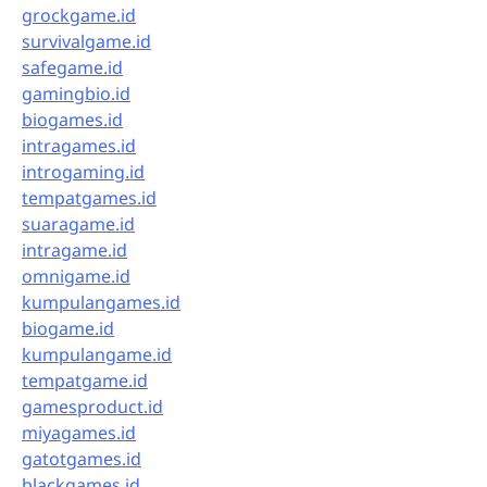
grockgame.id
survivalgame.id
safegame.id
gamingbio.id
biogames.id
intragames.id
introgaming.id
tempatgames.id
suaragame.id
intragame.id
omnigame.id
kumpulangames.id
biogame.id
kumpulangame.id
tempatgame.id
gamesproduct.id
miyagames.id
gatotgames.id
blackgames.id