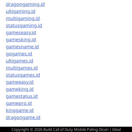
dragongaming.id
ultigaming.id
multigaming.id
statusgaming.id
gameseasy.id
gamesking.id
gamesname.id
gogames.id
ultigames.id
multigames.id
statusgames.id
gameeasy.id
gameking.id
gamestatus.id
gamepro.id
kinggame.id
dragongame.id
Copyright © 2026
Build Call of Duty Mobile Paling Dicari
| Ideal