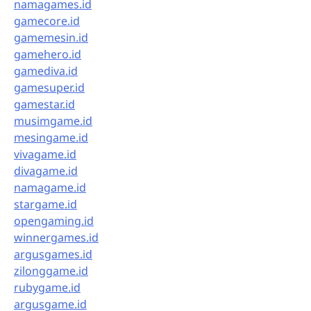
namagames.id
gamecore.id
gamemesin.id
gamehero.id
gamediva.id
gamesuper.id
gamestar.id
musimgame.id
mesingame.id
vivagame.id
divagame.id
namagame.id
stargame.id
opengaming.id
winnergames.id
argusgames.id
zilonggame.id
rubygame.id
argusgame.id