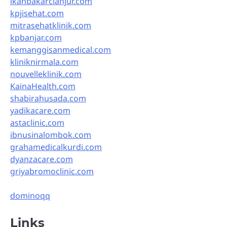
ikanbakarcianjur.com
kpjisehat.com
mitrasehatklinik.com
kpbanjar.com
kemanggisanmedical.com
kliniknirmala.com
nouvelleklinik.com
KainaHealth.com
shabirahusada.com
yadikacare.com
astaclinic.com
ibnusinalombok.com
grahamedicalkurdi.com
dyanzacare.com
griyabromoclinic.com
dominoqq
Links