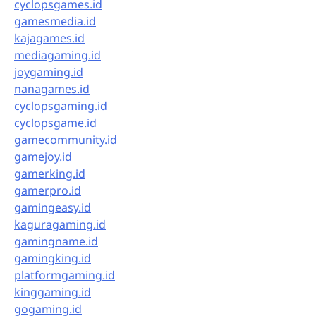
cyclopsgames.id
gamesmedia.id
kajagames.id
mediagaming.id
joygaming.id
nanagames.id
cyclopsgaming.id
cyclopsgame.id
gamecommunity.id
gamejoy.id
gamerking.id
gamerpro.id
gamingeasy.id
kaguragaming.id
gamingname.id
gamingking.id
platformgaming.id
kinggaming.id
gogaming.id