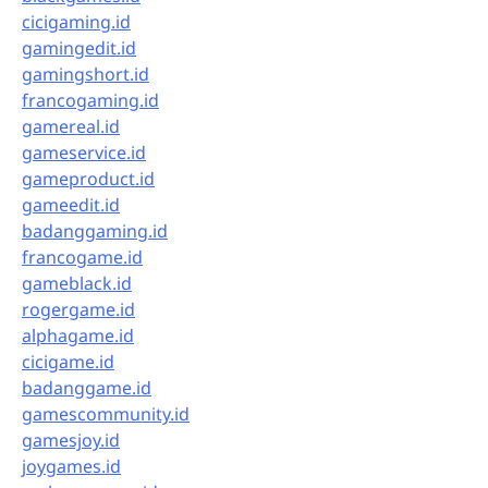
cicigaming.id
gamingedit.id
gamingshort.id
francogaming.id
gamereal.id
gameservice.id
gameproduct.id
gameedit.id
badanggaming.id
francogame.id
gameblack.id
rogergame.id
alphagame.id
cicigame.id
badanggame.id
gamescommunity.id
gamesjoy.id
joygames.id