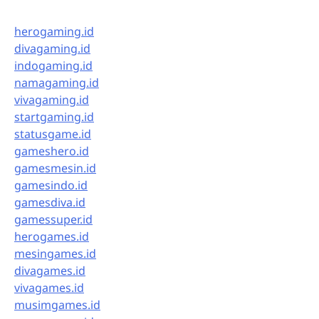
herogaming.id
divagaming.id
indogaming.id
namagaming.id
vivagaming.id
startgaming.id
statusgame.id
gameshero.id
gamesmesin.id
gamesindo.id
gamesdiva.id
gamessuper.id
herogames.id
mesingames.id
divagames.id
vivagames.id
musimgames.id