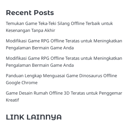
Recent Posts
Temukan Game Teka-Teki Silang Offline Terbaik untuk
Kesenangan Tanpa Akhir
Modifikasi Game RPG Offline Teratas untuk Meningkatkan
Pengalaman Bermain Game Anda
Modifikasi Game RPG Offline Teratas untuk Meningkatkan
Pengalaman Bermain Game Anda
Panduan Lengkap Menguasai Game Dinosaurus Offline
Google Chrome
Game Desain Rumah Offline 3D Teratas untuk Penggemar
Kreatif
LINK LAINNYA