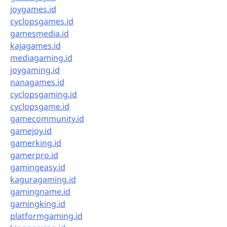
joygames.id
cyclopsgames.id
gamesmedia.id
kajagames.id
mediagaming.id
joygaming.id
nanagames.id
cyclopsgaming.id
cyclopsgame.id
gamecommunity.id
gamejoy.id
gamerking.id
gamerpro.id
gamingeasy.id
kaguragaming.id
gamingname.id
gamingking.id
platformgaming.id