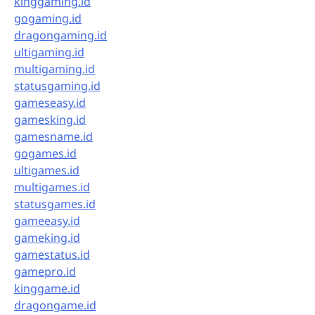
kinggaming.id
gogaming.id
dragongaming.id
ultigaming.id
multigaming.id
statusgaming.id
gameseasy.id
gamesking.id
gamesname.id
gogames.id
ultigames.id
multigames.id
statusgames.id
gameeasy.id
gameking.id
gamestatus.id
gamepro.id
kinggame.id
dragongame.id