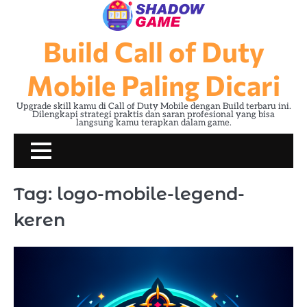
Skip
to
content
Build Call of Duty
Mobile Paling Dicari
Upgrade skill kamu di Call of Duty Mobile dengan Build terbaru ini.
Dilengkapi strategi praktis dan saran profesional yang bisa
langsung kamu terapkan dalam game.
Tag:
logo-mobile-legend-
keren