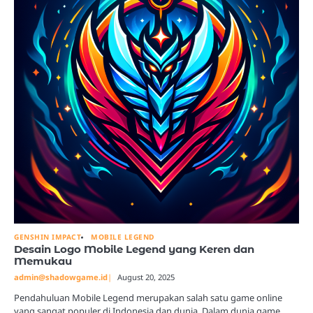
GENSHIN IMPACT
MOBILE LEGEND
Desain Logo Mobile Legend yang Keren dan
Memukau
admin@shadowgame.id
August 20, 2025
Pendahuluan Mobile Legend merupakan salah satu game online
yang sangat populer di Indonesia dan dunia. Dalam dunia game