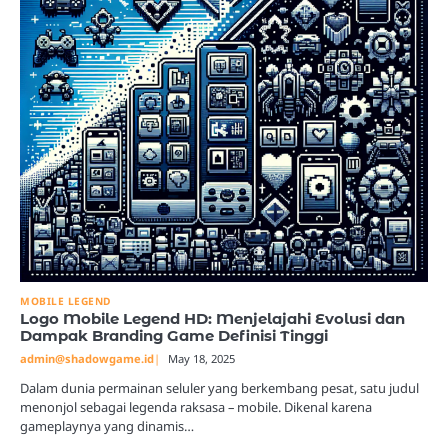
MOBILE LEGEND
Logo Mobile Legend HD: Menjelajahi Evolusi dan
Dampak Branding Game Definisi Tinggi
admin@shadowgame.id
May 18, 2025
Dalam dunia permainan seluler yang berkembang pesat, satu judul
menonjol sebagai legenda raksasa – mobile. Dikenal karena
gameplaynya yang dinamis…