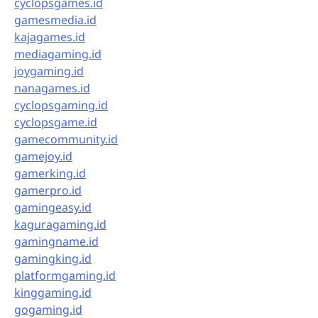
cyclopsgames.id
gamesmedia.id
kajagames.id
mediagaming.id
joygaming.id
nanagames.id
cyclopsgaming.id
cyclopsgame.id
gamecommunity.id
gamejoy.id
gamerking.id
gamerpro.id
gamingeasy.id
kaguragaming.id
gamingname.id
gamingking.id
platformgaming.id
kinggaming.id
gogaming.id