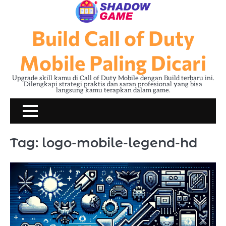
Skip
to
content
Build Call of Duty
Mobile Paling Dicari
Upgrade skill kamu di Call of Duty Mobile dengan Build terbaru ini.
Dilengkapi strategi praktis dan saran profesional yang bisa
langsung kamu terapkan dalam game.
Tag:
logo-mobile-legend-hd