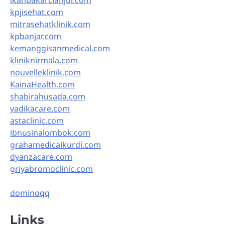
ikanbakarcianjur.com
kpjisehat.com
mitrasehatklinik.com
kpbanjar.com
kemanggisanmedical.com
kliniknirmala.com
nouvelleklinik.com
KainaHealth.com
shabirahusada.com
yadikacare.com
astaclinic.com
ibnusinalombok.com
grahamedicalkurdi.com
dyanzacare.com
griyabromoclinic.com
dominoqq
Links