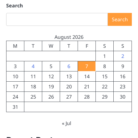
Search
Search
August 2026
M
T
W
T
F
S
S
1
2
3
4
5
6
7
8
9
10
11
12
13
14
15
16
17
18
19
20
21
22
23
24
25
26
27
28
29
30
31
« Jul