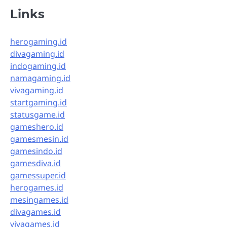
Links
herogaming.id
divagaming.id
indogaming.id
namagaming.id
vivagaming.id
startgaming.id
statusgame.id
gameshero.id
gamesmesin.id
gamesindo.id
gamesdiva.id
gamessuper.id
herogames.id
mesingames.id
divagames.id
vivagames.id