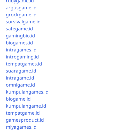
rubygame.id
argusgame.id
grockgame.id
survivalgame.id
safegame.id
gamingbio.id
biogames.id
intragames.id
introgaming.id
tempatgames.id
suaragame.id
intragame.id
omnigame.id
kumpulangames.id
biogame.id
kumpulangame.id
tempatgame.id
gamesproduct.id
miyagames.id