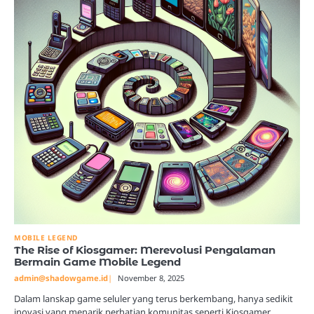
MOBILE LEGEND
The Rise of Kiosgamer: Merevolusi Pengalaman
Bermain Game Mobile Legend
admin@shadowgame.id
November 8, 2025
Dalam lanskap game seluler yang terus berkembang, hanya sedikit
inovasi yang menarik perhatian komunitas seperti Kiosgamer.