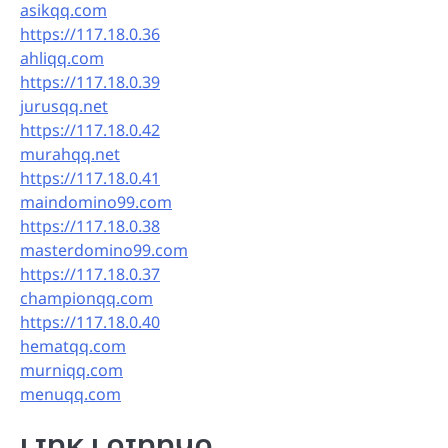
asikqq.com
https://117.18.0.36
ahliqq.com
https://117.18.0.39
jurusqq.net
https://117.18.0.42
murahqq.net
https://117.18.0.41
maindomino99.com
https://117.18.0.38
masterdomino99.com
https://117.18.0.37
championqq.com
https://117.18.0.40
hematqq.com
murniqq.com
menuqq.com
LINK LAINNYA