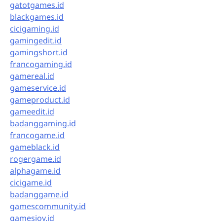
gatotgames.id
blackgames.id
cicigaming.id
gamingedit.id
gamingshort.id
francogaming.id
gamereal.id
gameservice.id
gameproduct.id
gameedit.id
badanggaming.id
francogame.id
gameblack.id
rogergame.id
alphagame.id
cicigame.id
badanggame.id
gamescommunity.id
gamesjoy.id