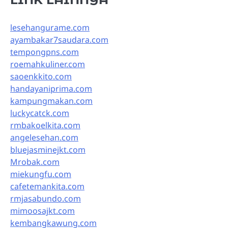
lesehangurame.com
ayambakar7saudara.com
tempongpns.com
roemahkuliner.com
saoenkkito.com
handayaniprima.com
kampungmakan.com
luckycatck.com
rmbakoelkita.com
angelesehan.com
bluejasminejkt.com
Mrobak.com
miekungfu.com
cafetemankita.com
rmjasabundo.com
mimoosajkt.com
kembangkawung.com