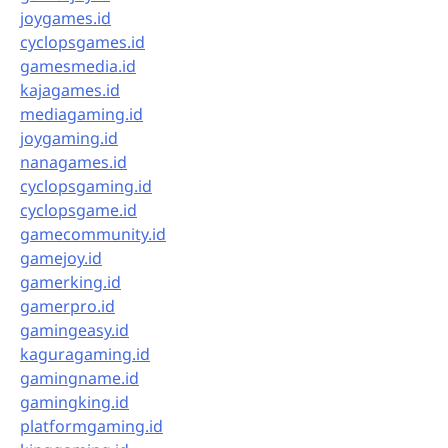
joygames.id
cyclopsgames.id
gamesmedia.id
kajagames.id
mediagaming.id
joygaming.id
nanagames.id
cyclopsgaming.id
cyclopsgame.id
gamecommunity.id
gamejoy.id
gamerking.id
gamerpro.id
gamingeasy.id
kaguragaming.id
gamingname.id
gamingking.id
platformgaming.id