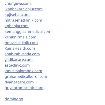
chungiwa.com
ikanbakarcianjur.com
kpjisehat.com
mitrasehatklinik.com
kpbanjar.com
kemanggisanmedical.com
kliniknirmala.com
nouvelleklinik.com
KainaHealth.com
shabirahusada.com
yadikacare.com
astaclinic.com
ibnusinalombok.com
grahamedicalkurdi.com
dyanzacare.com
griyabromoclinic.com
dominoqq