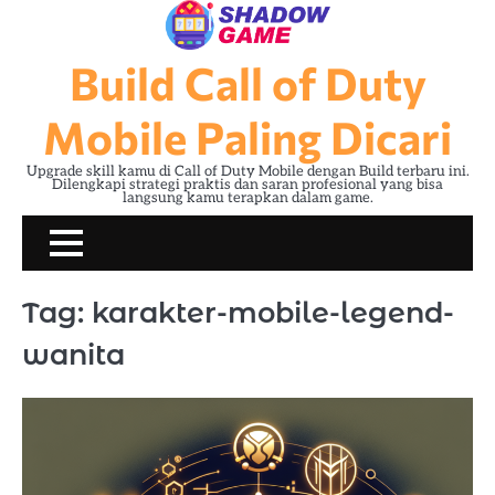
Skip
to
content
Build Call of Duty
Mobile Paling Dicari
Upgrade skill kamu di Call of Duty Mobile dengan Build terbaru ini.
Dilengkapi strategi praktis dan saran profesional yang bisa
langsung kamu terapkan dalam game.
Tag:
karakter-mobile-legend-
wanita