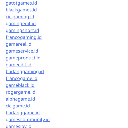
gatotgames.id
blackgames.id
cicigaming.id
gamingedit.id
gamingshort.id
francogaming.id
gamereal.id
gameservice.id
gameproduct.id
gameedit.id
badanggaming.id
francogame.id
gameblack.id
rogergame.id
alphagame.id
cicigame.id
badanggame.id
gamescommunity.id
gamesjoy.id