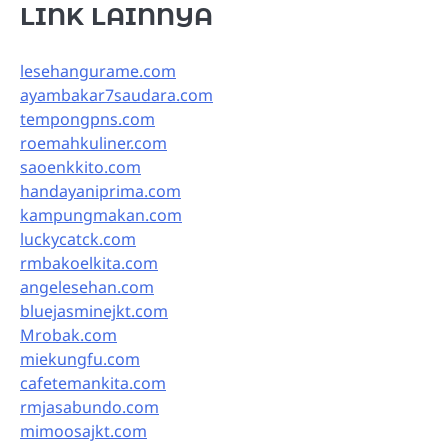
LINK LAINNYA
lesehangurame.com
ayambakar7saudara.com
tempongpns.com
roemahkuliner.com
saoenkkito.com
handayaniprima.com
kampungmakan.com
luckycatck.com
rmbakoelkita.com
angelesehan.com
bluejasminejkt.com
Mrobak.com
miekungfu.com
cafetemankita.com
rmjasabundo.com
mimoosajkt.com