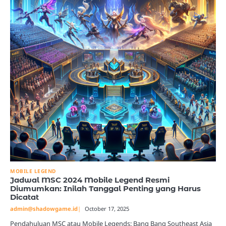
MOBILE LEGEND
Jadwal MSC 2024 Mobile Legend Resmi
Diumumkan: Inilah Tanggal Penting yang Harus
Dicatat
admin@shadowgame.id
October 17, 2025
Pendahuluan MSC atau Mobile Legends: Bang Bang Southeast Asia