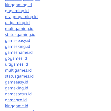
kinggaming.id
gogaming.id
dragongaming.id
ultigaming.id
multigaming.id
statusgaming.id
gameseasy.id
gamesking.id
gamesname.id
gogames.id
ultigames.id
multigames.id
statusgames.id
gameeasy.id
gameking.id
gamestatus.id
gamepro.id
kinggame.id