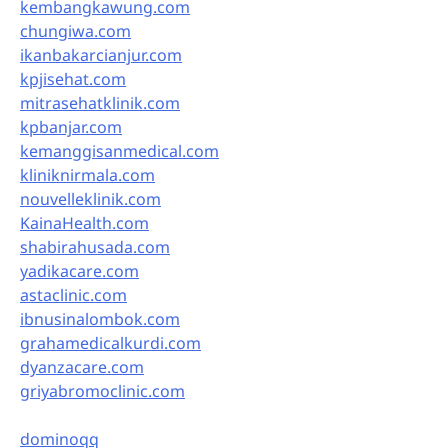
kembangkawung.com
chungiwa.com
ikanbakarcianjur.com
kpjisehat.com
mitrasehatklinik.com
kpbanjar.com
kemanggisanmedical.com
kliniknirmala.com
nouvelleklinik.com
KainaHealth.com
shabirahusada.com
yadikacare.com
astaclinic.com
ibnusinalombok.com
grahamedicalkurdi.com
dyanzacare.com
griyabromoclinic.com
dominoqq