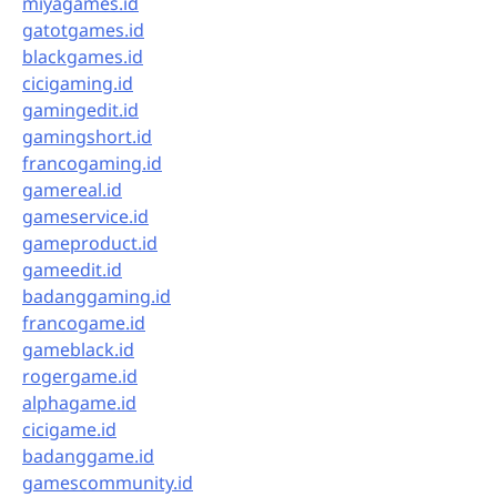
miyagames.id
gatotgames.id
blackgames.id
cicigaming.id
gamingedit.id
gamingshort.id
francogaming.id
gamereal.id
gameservice.id
gameproduct.id
gameedit.id
badanggaming.id
francogame.id
gameblack.id
rogergame.id
alphagame.id
cicigame.id
badanggame.id
gamescommunity.id