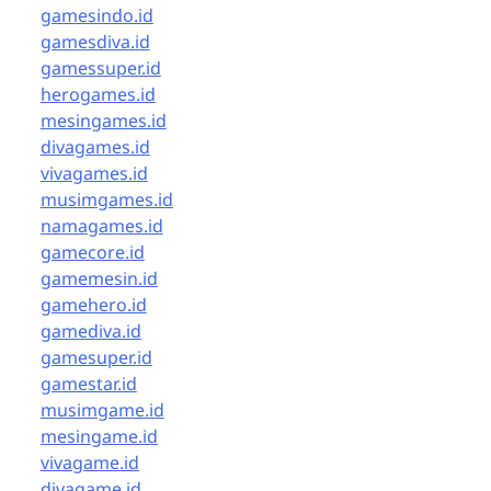
gamesindo.id
gamesdiva.id
gamessuper.id
herogames.id
mesingames.id
divagames.id
vivagames.id
musimgames.id
namagames.id
gamecore.id
gamemesin.id
gamehero.id
gamediva.id
gamesuper.id
gamestar.id
musimgame.id
mesingame.id
vivagame.id
divagame.id