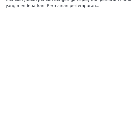
yang mendebarkan. Permainan pertempuran…