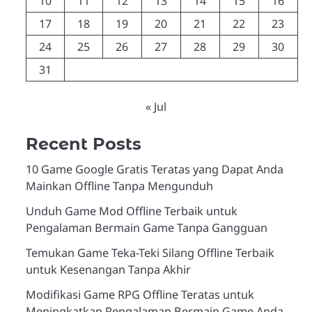
10
11
12
13
14
15
16
17
18
19
20
21
22
23
24
25
26
27
28
29
30
31
« Jul
Recent Posts
10 Game Google Gratis Teratas yang Dapat Anda
Mainkan Offline Tanpa Mengunduh
Unduh Game Mod Offline Terbaik untuk
Pengalaman Bermain Game Tanpa Gangguan
Temukan Game Teka-Teki Silang Offline Terbaik
untuk Kesenangan Tanpa Akhir
Modifikasi Game RPG Offline Teratas untuk
Meningkatkan Pengalaman Bermain Game Anda