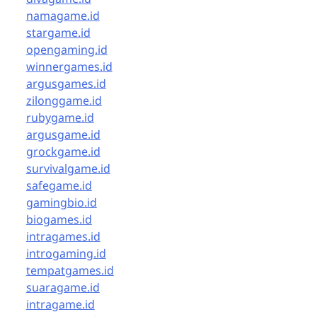
namagame.id
stargame.id
opengaming.id
winnergames.id
argusgames.id
zilonggame.id
rubygame.id
argusgame.id
grockgame.id
survivalgame.id
safegame.id
gamingbio.id
biogames.id
intragames.id
introgaming.id
tempatgames.id
suaragame.id
intragame.id