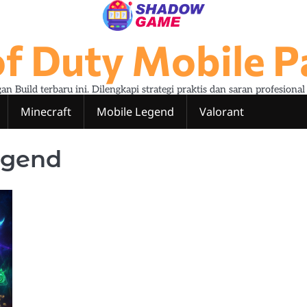
of Duty Mobile P
an Build terbaru ini. Dilengkapi strategi praktis dan saran profesion
Minecraft
Mobile Legend
Valorant
egend