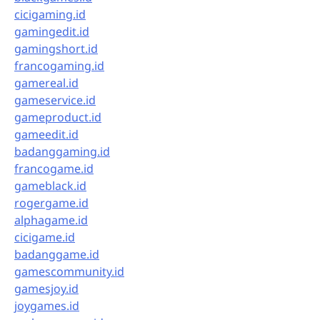
cicigaming.id
gamingedit.id
gamingshort.id
francogaming.id
gamereal.id
gameservice.id
gameproduct.id
gameedit.id
badanggaming.id
francogame.id
gameblack.id
rogergame.id
alphagame.id
cicigame.id
badanggame.id
gamescommunity.id
gamesjoy.id
joygames.id