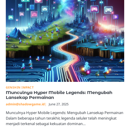
GENSHIN IMPACT
Munculnya Hyper Mobile Legends: Mengubah
Lansekap Permainan
admin@shadowgame.id
June 27, 2025
Munculnya Hyper Mobile Legends: Mengubah Lansekap Permainan
Dalam beberapa tahun terakhir, legenda seluler telah meningkat
menjadi terkenal sebagai kekuatan dominan…