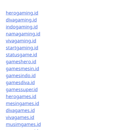
herogaming.id
divagaming.id
indogaming.id
namagaming.id
vivagaming.id
startgaming.id
statusgame.id
gameshero.id
gamesmesin.id
gamesindo.id
gamesdiva.id
gamessuper.id
herogames.id
mesingames.id
divagames.id
vivagames.id
musimgames.id