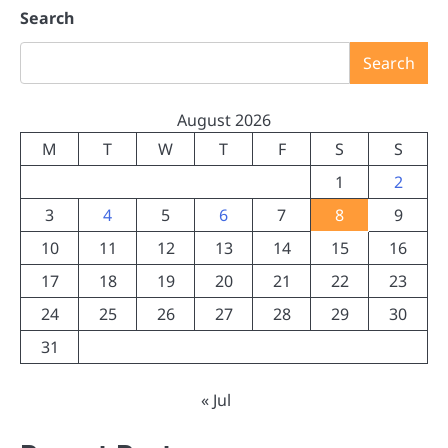
Search
Search
August 2026
M
T
W
T
F
S
S
1
2
3
4
5
6
7
8
9
10
11
12
13
14
15
16
17
18
19
20
21
22
23
24
25
26
27
28
29
30
31
« Jul