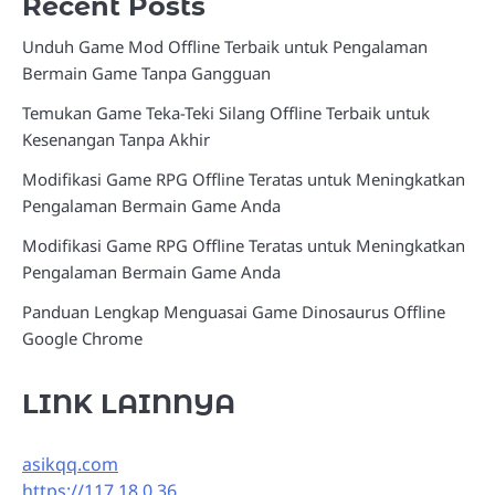
Recent Posts
Unduh Game Mod Offline Terbaik untuk Pengalaman
Bermain Game Tanpa Gangguan
Temukan Game Teka-Teki Silang Offline Terbaik untuk
Kesenangan Tanpa Akhir
Modifikasi Game RPG Offline Teratas untuk Meningkatkan
Pengalaman Bermain Game Anda
Modifikasi Game RPG Offline Teratas untuk Meningkatkan
Pengalaman Bermain Game Anda
Panduan Lengkap Menguasai Game Dinosaurus Offline
Google Chrome
LINK LAINNYA
asikqq.com
https://117.18.0.36