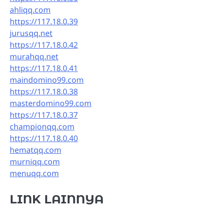
ahliqq.com
https://117.18.0.39
jurusqq.net
https://117.18.0.42
murahqq.net
https://117.18.0.41
maindomino99.com
https://117.18.0.38
masterdomino99.com
https://117.18.0.37
championqq.com
https://117.18.0.40
hematqq.com
murniqq.com
menuqq.com
LINK LAINNYA