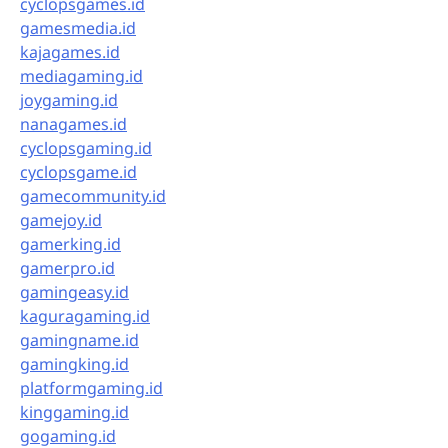
cyclopsgames.id
gamesmedia.id
kajagames.id
mediagaming.id
joygaming.id
nanagames.id
cyclopsgaming.id
cyclopsgame.id
gamecommunity.id
gamejoy.id
gamerking.id
gamerpro.id
gamingeasy.id
kaguragaming.id
gamingname.id
gamingking.id
platformgaming.id
kinggaming.id
gogaming.id