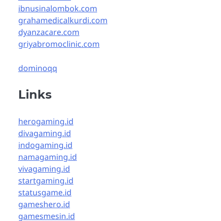
ibnusinalombok.com
grahamedicalkurdi.com
dyanzacare.com
griyabromoclinic.com
dominoqq
Links
herogaming.id
divagaming.id
indogaming.id
namagaming.id
vivagaming.id
startgaming.id
statusgame.id
gameshero.id
gamesmesin.id