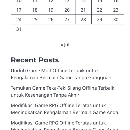
10
11
12
13
14
15
16
17
18
19
20
21
22
23
24
25
26
27
28
29
30
31
« Jul
Recent Posts
Unduh Game Mod Offline Terbaik untuk
Pengalaman Bermain Game Tanpa Gangguan
Temukan Game Teka-Teki Silang Offline Terbaik
untuk Kesenangan Tanpa Akhir
Modifikasi Game RPG Offline Teratas untuk
Meningkatkan Pengalaman Bermain Game Anda
Modifikasi Game RPG Offline Teratas untuk
Meningkatkan Pengalaman Bermain Game Anda