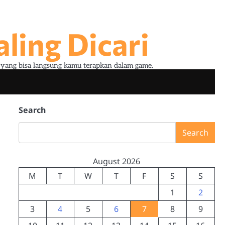
aling Dicari
al yang bisa langsung kamu terapkan dalam game.
Search
Search
August 2026
M
T
W
T
F
S
S
1
2
3
4
5
6
7
8
9