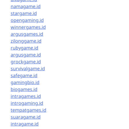
namagame.id
stargame.id
opengaming.id
winnergames.id
argusgames.id
zilonggame.id
rubygame.id
argusgame.id
grockgame.id
survivalgame.id
safegame.id
gamingbio.id
biogames.id
intragames.id
introgaming.id
tempatgames.id
suaragame.id
intragame.id