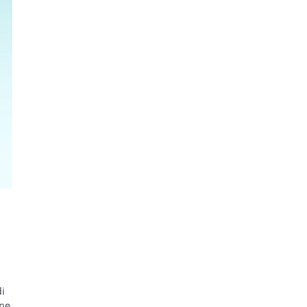
i
one