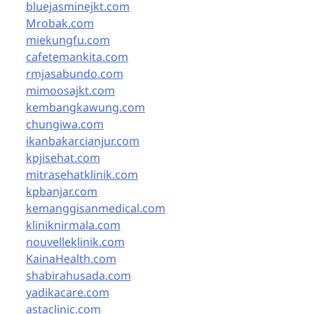
bluejasminejkt.com
Mrobak.com
miekungfu.com
cafetemankita.com
rmjasabundo.com
mimoosajkt.com
kembangkawung.com
chungiwa.com
ikanbakarcianjur.com
kpjisehat.com
mitrasehatklinik.com
kpbanjar.com
kemanggisanmedical.com
kliniknirmala.com
nouvelleklinik.com
KainaHealth.com
shabirahusada.com
yadikacare.com
astaclinic.com