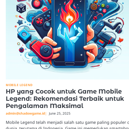
MOBILE LEGEND
HP yang Cocok untuk Game Mobile
Legend: Rekomendasi Terbaik untuk
Pengalaman Maksimal
admin@shadowgame.id
June 25, 2025
Mobile Legend telah menjadi salah satu game paling populer d
dunia, terutama di Indonesia. Game ini memerlukan smartph