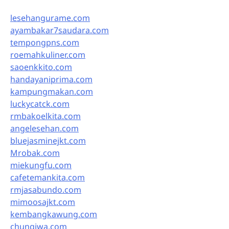
lesehangurame.com
ayambakar7saudara.com
tempongpns.com
roemahkuliner.com
saoenkkito.com
handayaniprima.com
kampungmakan.com
luckycatck.com
rmbakoelkita.com
angelesehan.com
bluejasminejkt.com
Mrobak.com
miekungfu.com
cafetemankita.com
rmjasabundo.com
mimoosajkt.com
kembangkawung.com
chungiwa.com