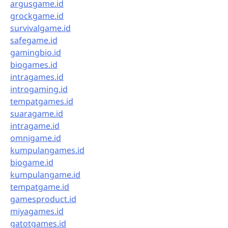
argusgame.id
grockgame.id
survivalgame.id
safegame.id
gamingbio.id
biogames.id
intragames.id
introgaming.id
tempatgames.id
suaragame.id
intragame.id
omnigame.id
kumpulangames.id
biogame.id
kumpulangame.id
tempatgame.id
gamesproduct.id
miyagames.id
gatotgames.id