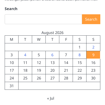
Search
Search
August 2026
M
T
W
T
F
S
S
1
2
3
4
5
6
7
8
9
10
11
12
13
14
15
16
17
18
19
20
21
22
23
24
25
26
27
28
29
30
31
« Jul