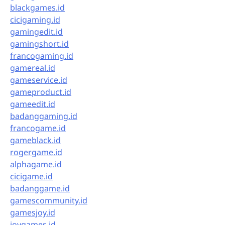
blackgames.id
cicigaming.id
gamingedit.id
gamingshort.id
francogaming.id
gamereal.id
gameservice.id
gameproduct.id
gameedit.id
badanggaming.id
francogame.id
gameblack.id
rogergame.id
alphagame.id
cicigame.id
badanggame.id
gamescommunity.id
gamesjoy.id
joygames.id