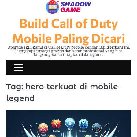
Skip
to
content
Build Call of Duty
Mobile Paling Dicari
Upgrade skill kamu di Call of Duty Mobile dengan Build terbaru ini.
Dilengkapi strategi praktis dan saran profesional yang bisa
langsung kamu terapkan dalam game.
Tag:
hero-terkuat-di-mobile-
legend