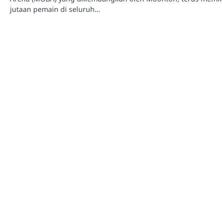
jutaan pemain di seluruh…