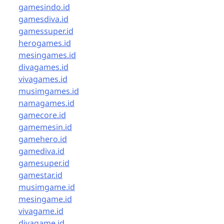
gamesindo.id
gamesdiva.id
gamessuper.id
herogames.id
mesingames.id
divagames.id
vivagames.id
musimgames.id
namagames.id
gamecore.id
gamemesin.id
gamehero.id
gamediva.id
gamesuper.id
gamestar.id
musimgame.id
mesingame.id
vivagame.id
divagame.id