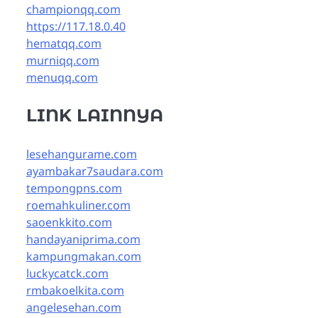
championqq.com
https://117.18.0.40
hematqq.com
murniqq.com
menuqq.com
LINK LAINNYA
lesehangurame.com
ayambakar7saudara.com
tempongpns.com
roemahkuliner.com
saoenkkito.com
handayaniprima.com
kampungmakan.com
luckycatck.com
rmbakoelkita.com
angelesehan.com