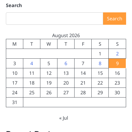
Search
Search
August 2026
M
T
W
T
F
S
S
1
2
3
4
5
6
7
8
9
10
11
12
13
14
15
16
17
18
19
20
21
22
23
24
25
26
27
28
29
30
31
« Jul