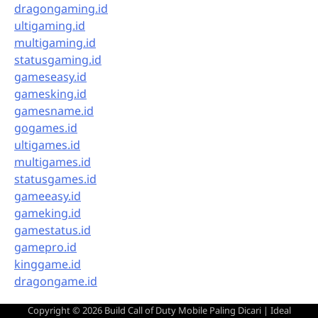
dragongaming.id
ultigaming.id
multigaming.id
statusgaming.id
gameseasy.id
gamesking.id
gamesname.id
gogames.id
ultigames.id
multigames.id
statusgames.id
gameeasy.id
gameking.id
gamestatus.id
gamepro.id
kinggame.id
dragongame.id
Copyright © 2026
Build Call of Duty Mobile Paling Dicari
| Ideal