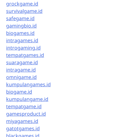
grockgame.id
survivalgame.id
safegame.id
gamingbio.id
biogames.id
intragames.id
introgaming.id
tempatgames.id
suaragame.id
intragame.id
omnigame.id
kumpulangames.id
biogame.id
kumpulangame.id
tempatgame.id
gamesproduct.id
miyagames.id
gatotgames.id
blackgames.id