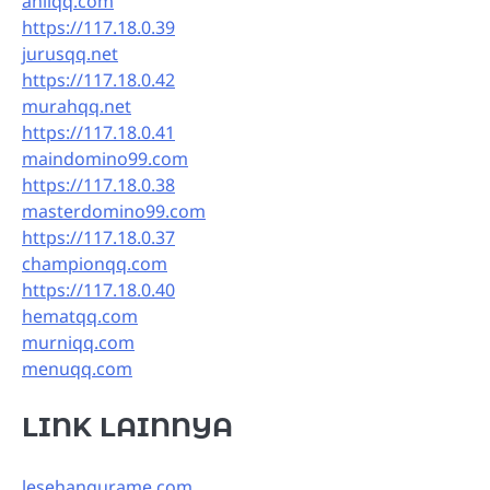
ahliqq.com
https://117.18.0.39
jurusqq.net
https://117.18.0.42
murahqq.net
https://117.18.0.41
maindomino99.com
https://117.18.0.38
masterdomino99.com
https://117.18.0.37
championqq.com
https://117.18.0.40
hematqq.com
murniqq.com
menuqq.com
LINK LAINNYA
lesehangurame.com