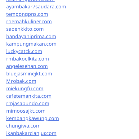
ayambakar7saudara.com
tempongpns.com
roemahkuliner.com
saoenkkito.com
handayaniprima.com
kampungmakan.com
luckycatck.com
rmbakoelkita.com
angelesehan.com
bluejasminejkt.com
Mrobak.com
miekungfu.com
cafetemankita.com
rmjasabundo.com
mimoosajkt.com
kembangkawung.com
chungiwa.com
ikanbakarcianjur.com