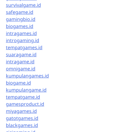
survivalgame.id
safegame.id
gamingbio.id
biogames.id
intragames.id
introgaming.id
tempatgames.id
suaragame.id
intragame.id
omnigame.id
kumpulangames.id
biogame.id
kumpulangame.id
tempatgame.id
gamesproduct.id
miyagames.id
gatotgames.id
blackgames.id