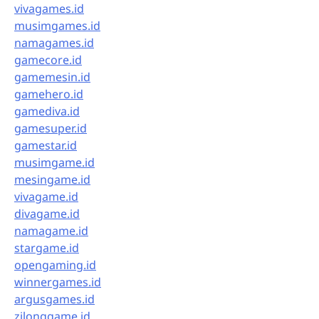
vivagames.id
musimgames.id
namagames.id
gamecore.id
gamemesin.id
gamehero.id
gamediva.id
gamesuper.id
gamestar.id
musimgame.id
mesingame.id
vivagame.id
divagame.id
namagame.id
stargame.id
opengaming.id
winnergames.id
argusgames.id
zilonggame.id