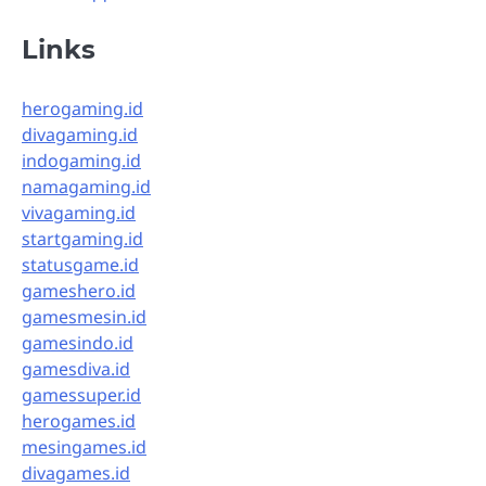
Links
herogaming.id
divagaming.id
indogaming.id
namagaming.id
vivagaming.id
startgaming.id
statusgame.id
gameshero.id
gamesmesin.id
gamesindo.id
gamesdiva.id
gamessuper.id
herogames.id
mesingames.id
divagames.id