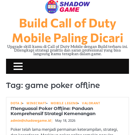
Skip
to
content
Build Call of Duty
Mobile Paling Dicari
Upgrade skill kamu di Call of Duty Mobile dengan Build terbaru ini.
Dilengkapi strategi praktis dan saran profesional yang bisa
langsung kamu terapkan dalam game.
Tag:
game poker offline
DOTA 2
MINECRAFT
MOBILE LEGEND
VALORANT
Menguasai Poker Offline: Panduan
Komprehensif Strategi Kemenangan
admin@shadowgame.id
May 18, 2026
Poker telah lama menjadi permainan keterampilan, strategi,