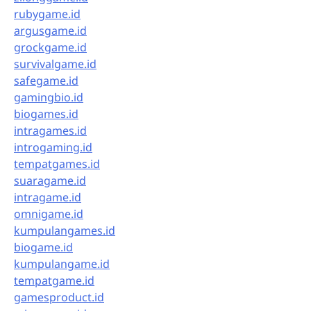
rubygame.id
argusgame.id
grockgame.id
survivalgame.id
safegame.id
gamingbio.id
biogames.id
intragames.id
introgaming.id
tempatgames.id
suaragame.id
intragame.id
omnigame.id
kumpulangames.id
biogame.id
kumpulangame.id
tempatgame.id
gamesproduct.id