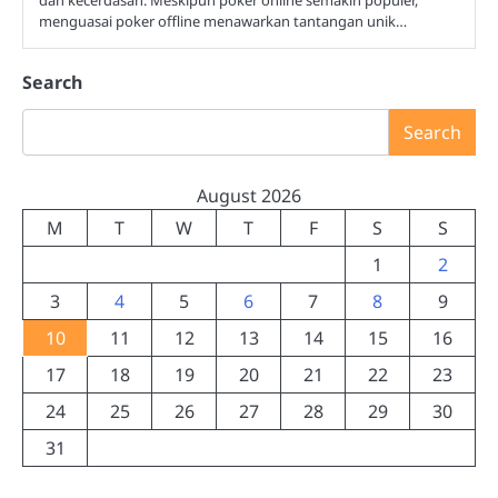
dan kecerdasan. Meskipun poker online semakin populer,
menguasai poker offline menawarkan tantangan unik…
Search
Search
August 2026
M
T
W
T
F
S
S
1
2
3
4
5
6
7
8
9
10
11
12
13
14
15
16
17
18
19
20
21
22
23
24
25
26
27
28
29
30
31