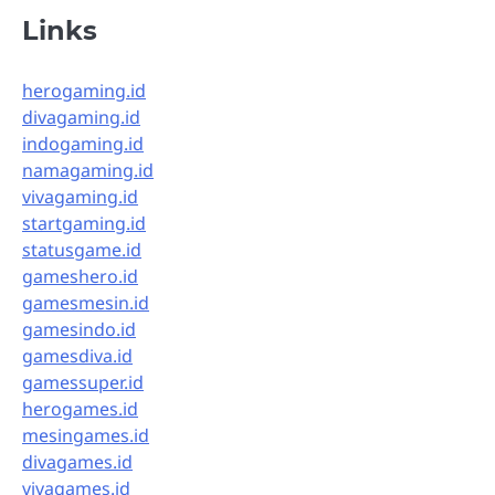
Links
herogaming.id
divagaming.id
indogaming.id
namagaming.id
vivagaming.id
startgaming.id
statusgame.id
gameshero.id
gamesmesin.id
gamesindo.id
gamesdiva.id
gamessuper.id
herogames.id
mesingames.id
divagames.id
vivagames.id