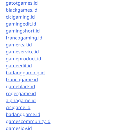
gatotgames.id
blackgames.id
cicigaming.id
gamingedit.id
gamingshort.id
francogaming.id
gamereal.id
gameservice.id
gameproduct.id
gameedit.id
badanggaming.id
francogame.id
gameblack.id
rogergame.id
alphagame.id
cicigame.id
badanggame.id
gamescommunity.id
gamesjoy.id