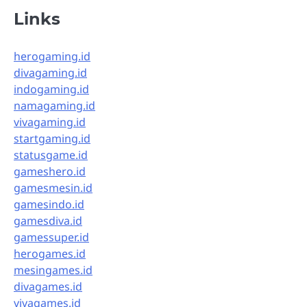
Links
herogaming.id
divagaming.id
indogaming.id
namagaming.id
vivagaming.id
startgaming.id
statusgame.id
gameshero.id
gamesmesin.id
gamesindo.id
gamesdiva.id
gamessuper.id
herogames.id
mesingames.id
divagames.id
vivagames.id