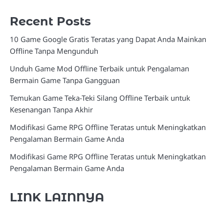
Recent Posts
10 Game Google Gratis Teratas yang Dapat Anda Mainkan
Offline Tanpa Mengunduh
Unduh Game Mod Offline Terbaik untuk Pengalaman
Bermain Game Tanpa Gangguan
Temukan Game Teka-Teki Silang Offline Terbaik untuk
Kesenangan Tanpa Akhir
Modifikasi Game RPG Offline Teratas untuk Meningkatkan
Pengalaman Bermain Game Anda
Modifikasi Game RPG Offline Teratas untuk Meningkatkan
Pengalaman Bermain Game Anda
LINK LAINNYA