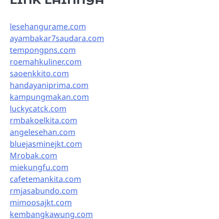
lesehangurame.com
ayambakar7saudara.com
tempongpns.com
roemahkuliner.com
saoenkkito.com
handayaniprima.com
kampungmakan.com
luckycatck.com
rmbakoelkita.com
angelesehan.com
bluejasminejkt.com
Mrobak.com
miekungfu.com
cafetemankita.com
rmjasabundo.com
mimoosajkt.com
kembangkawung.com