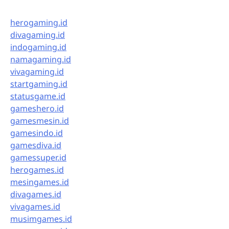
herogaming.id
divagaming.id
indogaming.id
namagaming.id
vivagaming.id
startgaming.id
statusgame.id
gameshero.id
gamesmesin.id
gamesindo.id
gamesdiva.id
gamessuper.id
herogames.id
mesingames.id
divagames.id
vivagames.id
musimgames.id