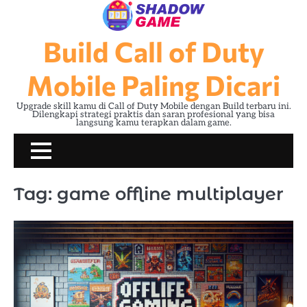
Skip
to
content
Build Call of Duty
Mobile Paling Dicari
Upgrade skill kamu di Call of Duty Mobile dengan Build terbaru ini.
Dilengkapi strategi praktis dan saran profesional yang bisa
langsung kamu terapkan dalam game.
Tag:
game offline multiplayer