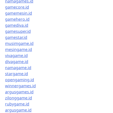
namagames.id
gamecore.id
gamemesin.id
gamehero.id
gamediva.id
gamesuper.id
gamestar.id
musimgame.id
mesingame.id
vivagame.id
divagame.id
namagame.id
stargame.id
opengaming.id
winnergames.id
argusgames.id
zilonggame.id
rubygame.id
argusgame.id