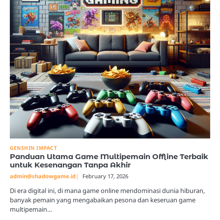
GENSHIN IMPACT
Panduan Utama Game Multipemain Offline Terbaik
untuk Kesenangan Tanpa Akhir
admin@shadowgame.id
February 17, 2026
Di era digital ini, di mana game online mendominasi dunia hiburan,
banyak pemain yang mengabaikan pesona dan keseruan game
multipemain…