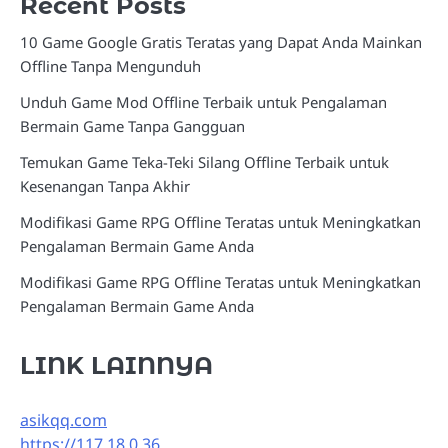
Recent Posts
10 Game Google Gratis Teratas yang Dapat Anda Mainkan
Offline Tanpa Mengunduh
Unduh Game Mod Offline Terbaik untuk Pengalaman
Bermain Game Tanpa Gangguan
Temukan Game Teka-Teki Silang Offline Terbaik untuk
Kesenangan Tanpa Akhir
Modifikasi Game RPG Offline Teratas untuk Meningkatkan
Pengalaman Bermain Game Anda
Modifikasi Game RPG Offline Teratas untuk Meningkatkan
Pengalaman Bermain Game Anda
LINK LAINNYA
asikqq.com
https://117.18.0.36