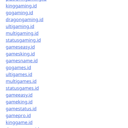
kinggaming.id
gogaming.id
dragongaming.id
ultigaming.id
multigaming.id
statusgaming.id
gameseasy.id
gamesking.id
gamesname.id
gogames.id
ultigames.id
multigames.id
statusgames.id
gameeasy.id
gameking.id
gamestatus.id
gamepro.id
kinggame.id