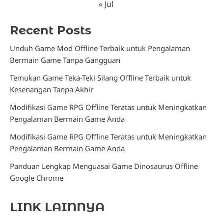
« Jul
Recent Posts
Unduh Game Mod Offline Terbaik untuk Pengalaman
Bermain Game Tanpa Gangguan
Temukan Game Teka-Teki Silang Offline Terbaik untuk
Kesenangan Tanpa Akhir
Modifikasi Game RPG Offline Teratas untuk Meningkatkan
Pengalaman Bermain Game Anda
Modifikasi Game RPG Offline Teratas untuk Meningkatkan
Pengalaman Bermain Game Anda
Panduan Lengkap Menguasai Game Dinosaurus Offline
Google Chrome
LINK LAINNYA