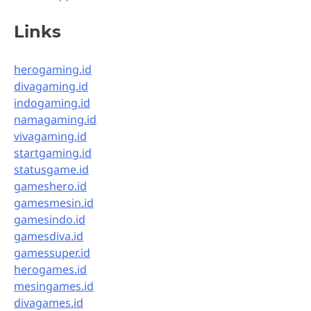
Links
herogaming.id
divagaming.id
indogaming.id
namagaming.id
vivagaming.id
startgaming.id
statusgame.id
gameshero.id
gamesmesin.id
gamesindo.id
gamesdiva.id
gamessuper.id
herogames.id
mesingames.id
divagames.id