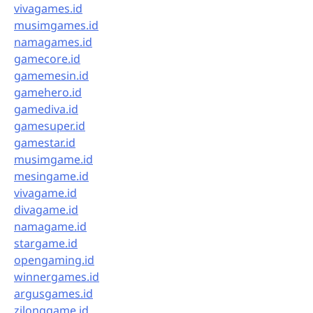
vivagames.id
musimgames.id
namagames.id
gamecore.id
gamemesin.id
gamehero.id
gamediva.id
gamesuper.id
gamestar.id
musimgame.id
mesingame.id
vivagame.id
divagame.id
namagame.id
stargame.id
opengaming.id
winnergames.id
argusgames.id
zilonggame.id