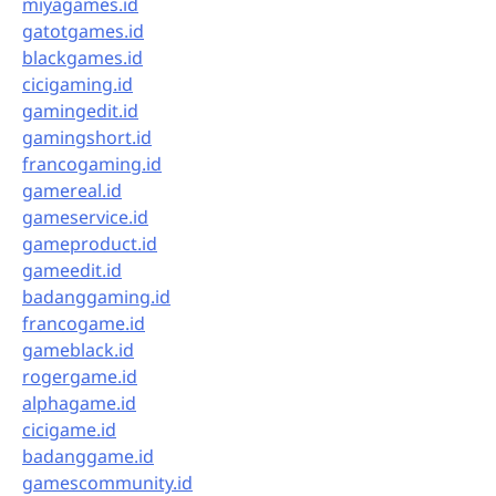
miyagames.id
gatotgames.id
blackgames.id
cicigaming.id
gamingedit.id
gamingshort.id
francogaming.id
gamereal.id
gameservice.id
gameproduct.id
gameedit.id
badanggaming.id
francogame.id
gameblack.id
rogergame.id
alphagame.id
cicigame.id
badanggame.id
gamescommunity.id