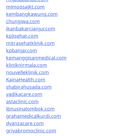
mimoosajkt.com
kembangkawung.com
chungiwa.com
ikanbakarcianjur.com
kpjisehat.com
mitrasehatklinik.com
kpbanjar.com
kemanggisanmedical.com
kliniknirmala.com
nouvelleklinik.com
KainaHealth.com
shabirahusada.com
yadikacare.com
astaclinic.com
ibnusinalombok.com
grahamedicalkurdi.com
dyanzacare.com
griyabromoclinic.com