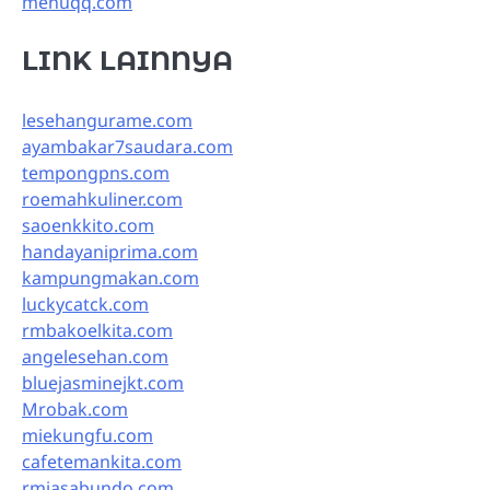
menuqq.com
LINK LAINNYA
lesehangurame.com
ayambakar7saudara.com
tempongpns.com
roemahkuliner.com
saoenkkito.com
handayaniprima.com
kampungmakan.com
luckycatck.com
rmbakoelkita.com
angelesehan.com
bluejasminejkt.com
Mrobak.com
miekungfu.com
cafetemankita.com
rmjasabundo.com