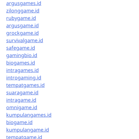
argusgames.id
zilonggame.id
rubygame.id
argusgame.id
grockgame.id
survivalgame.id
safegame.id
gamingbio.id
biogames.id
intragames.id
introgaming.id
tempatgames.id
suaragame.id
intragame.id
omnigame.id
kumpulangames.id
biogame.id
kumpulangame.id
tempatgame.id