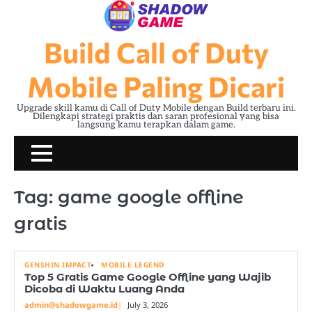
Skip
to
content
Build Call of Duty
Mobile Paling Dicari
Upgrade skill kamu di Call of Duty Mobile dengan Build terbaru ini.
Dilengkapi strategi praktis dan saran profesional yang bisa
langsung kamu terapkan dalam game.
Tag:
game google offline
gratis
GENSHIN IMPACT
MOBILE LEGEND
Top 5 Gratis Game Google Offline yang Wajib
Dicoba di Waktu Luang Anda
admin@shadowgame.id
July 3, 2026