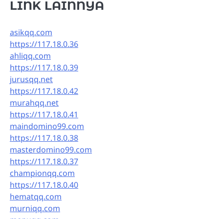
LINK LAINNYA
asikqq.com
https://117.18.0.36
ahliqq.com
https://117.18.0.39
jurusqq.net
https://117.18.0.42
murahqq.net
https://117.18.0.41
maindomino99.com
https://117.18.0.38
masterdomino99.com
https://117.18.0.37
championqq.com
https://117.18.0.40
hematqq.com
murniqq.com