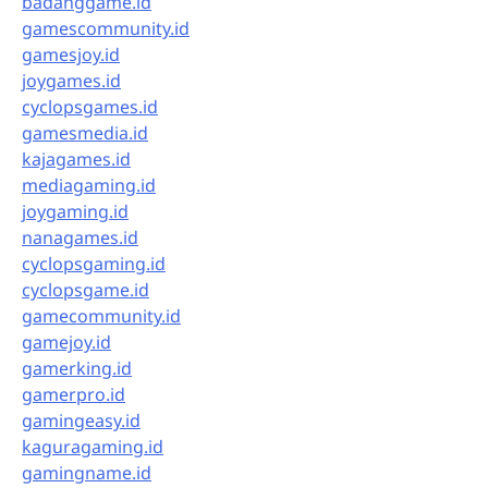
badanggame.id
gamescommunity.id
gamesjoy.id
joygames.id
cyclopsgames.id
gamesmedia.id
kajagames.id
mediagaming.id
joygaming.id
nanagames.id
cyclopsgaming.id
cyclopsgame.id
gamecommunity.id
gamejoy.id
gamerking.id
gamerpro.id
gamingeasy.id
kaguragaming.id
gamingname.id