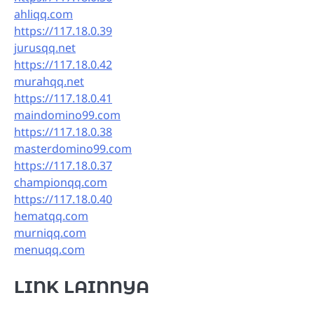
ahliqq.com
https://117.18.0.39
jurusqq.net
https://117.18.0.42
murahqq.net
https://117.18.0.41
maindomino99.com
https://117.18.0.38
masterdomino99.com
https://117.18.0.37
championqq.com
https://117.18.0.40
hematqq.com
murniqq.com
menuqq.com
LINK LAINNYA