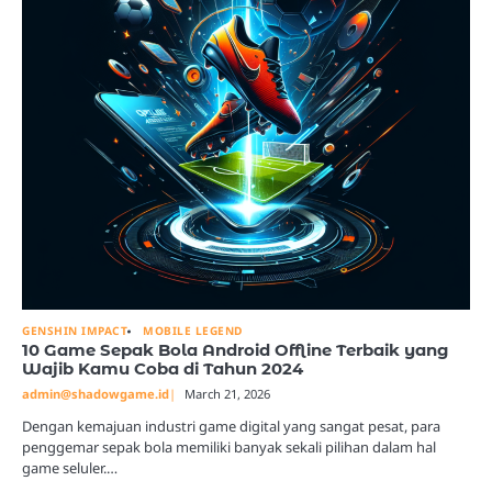
GENSHIN IMPACT
MOBILE LEGEND
10 Game Sepak Bola Android Offline Terbaik yang
Wajib Kamu Coba di Tahun 2024
admin@shadowgame.id
March 21, 2026
Dengan kemajuan industri game digital yang sangat pesat, para
penggemar sepak bola memiliki banyak sekali pilihan dalam hal
game seluler.…