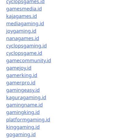
cyclopsgames.id
gamesmedia.id
kajagames.id
mediagaming.id
joygaming.id
nanagames.id
cyclopsgaming.id
cyclopsgame.id
gamecommunity.id
gamejoy.id
gamerking.id
gamerpro.id
gamingeasy.id
kaguragaming.id
gamingname.id
gamingking.id
platformgaming.id
kinggaming.id
gogaming.id