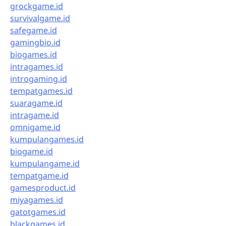
grockgame.id
survivalgame.id
safegame.id
gamingbio.id
biogames.id
intragames.id
introgaming.id
tempatgames.id
suaragame.id
intragame.id
omnigame.id
kumpulangames.id
biogame.id
kumpulangame.id
tempatgame.id
gamesproduct.id
miyagames.id
gatotgames.id
blackgames.id