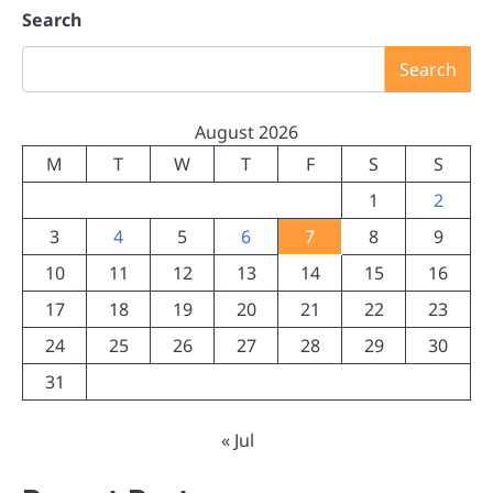
Search
Search
August 2026
M
T
W
T
F
S
S
1
2
3
4
5
6
7
8
9
10
11
12
13
14
15
16
17
18
19
20
21
22
23
24
25
26
27
28
29
30
31
« Jul