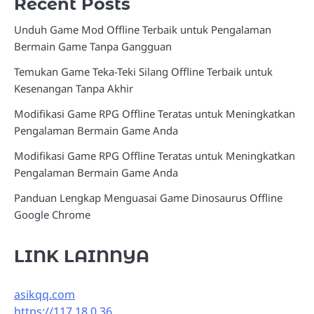
Recent Posts
Unduh Game Mod Offline Terbaik untuk Pengalaman
Bermain Game Tanpa Gangguan
Temukan Game Teka-Teki Silang Offline Terbaik untuk
Kesenangan Tanpa Akhir
Modifikasi Game RPG Offline Teratas untuk Meningkatkan
Pengalaman Bermain Game Anda
Modifikasi Game RPG Offline Teratas untuk Meningkatkan
Pengalaman Bermain Game Anda
Panduan Lengkap Menguasai Game Dinosaurus Offline
Google Chrome
LINK LAINNYA
asikqq.com
https://117.18.0.36