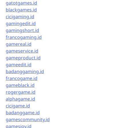
gatotgames.id
blackgames.id
cicigaming.id
gamingedit.id
gamingshort.id
francogaming.id
gamereal.id
gameservice.id
gameproduct.id
gameedit.id
badanggaming.id
francogame.id
gameblack.id
rogergame.id
alphagame.id
cicigame.id
badanggame.id
gamescommunity.id
gamesjoy.id