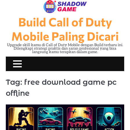
Skip
to
content
Build Call of Duty
Mobile Paling Dicari
Upgrade skill kamu di Call of Duty Mobile dengan Build terbaru ini.
Dilengkapi strategi praktis dan saran profesional yang bisa
langsung kamu terapkan dalam game.
Tag:
free download game pc
offline