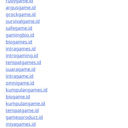
rubygame.id
argusgame.id
grockgame.id
survivalgame.id
safegame.id
gamingbio.id
biogames.id
intragames.id
introgaming.id
tempatgames.id
suaragame.id
intragame.id
omnigame.id
kumpulangames.id
biogame.id
kumpulangame.id
tempatgame.id
gamesproduct.id
miyagames.id