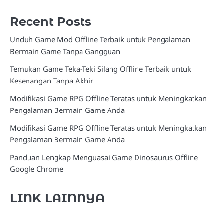
Recent Posts
Unduh Game Mod Offline Terbaik untuk Pengalaman
Bermain Game Tanpa Gangguan
Temukan Game Teka-Teki Silang Offline Terbaik untuk
Kesenangan Tanpa Akhir
Modifikasi Game RPG Offline Teratas untuk Meningkatkan
Pengalaman Bermain Game Anda
Modifikasi Game RPG Offline Teratas untuk Meningkatkan
Pengalaman Bermain Game Anda
Panduan Lengkap Menguasai Game Dinosaurus Offline
Google Chrome
LINK LAINNYA