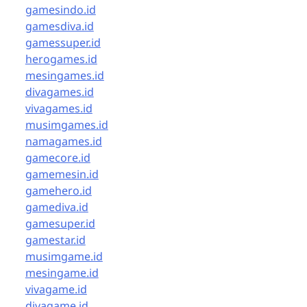
gamesindo.id
gamesdiva.id
gamessuper.id
herogames.id
mesingames.id
divagames.id
vivagames.id
musimgames.id
namagames.id
gamecore.id
gamemesin.id
gamehero.id
gamediva.id
gamesuper.id
gamestar.id
musimgame.id
mesingame.id
vivagame.id
divagame.id