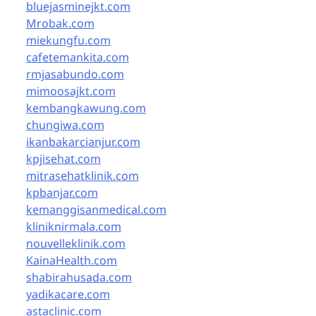
bluejasminejkt.com
Mrobak.com
miekungfu.com
cafetemankita.com
rmjasabundo.com
mimoosajkt.com
kembangkawung.com
chungiwa.com
ikanbakarcianjur.com
kpjisehat.com
mitrasehatklinik.com
kpbanjar.com
kemanggisanmedical.com
kliniknirmala.com
nouvelleklinik.com
KainaHealth.com
shabirahusada.com
yadikacare.com
astaclinic.com