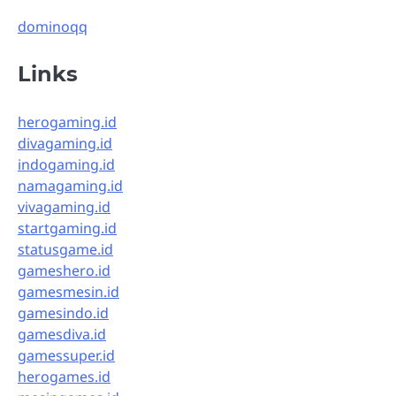
dominoqq
Links
herogaming.id
divagaming.id
indogaming.id
namagaming.id
vivagaming.id
startgaming.id
statusgame.id
gameshero.id
gamesmesin.id
gamesindo.id
gamesdiva.id
gamessuper.id
herogames.id