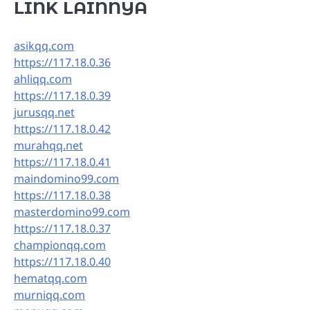
LINK LAINNYA
asikqq.com
https://117.18.0.36
ahliqq.com
https://117.18.0.39
jurusqq.net
https://117.18.0.42
murahqq.net
https://117.18.0.41
maindomino99.com
https://117.18.0.38
masterdomino99.com
https://117.18.0.37
championqq.com
https://117.18.0.40
hematqq.com
murniqq.com