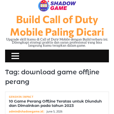
Skip
to
content
Build Call of Duty
Mobile Paling Dicari
Upgrade skill kamu di Call of Duty Mobile dengan Build terbaru ini.
Dilengkapi strategi praktis dan saran profesional yang bisa
langsung kamu terapkan dalam game.
Tag:
download game offline
perang
GENSHIN IMPACT
10 Game Perang Offline Teratas untuk Diunduh
dan Dimainkan pada tahun 2023
admin@shadowgame.id
June 5, 2026