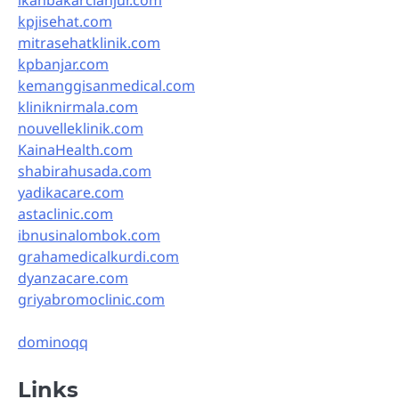
ikanbakarcianjur.com
kpjisehat.com
mitrasehatklinik.com
kpbanjar.com
kemanggisanmedical.com
kliniknirmala.com
nouvelleklinik.com
KainaHealth.com
shabirahusada.com
yadikacare.com
astaclinic.com
ibnusinalombok.com
grahamedicalkurdi.com
dyanzacare.com
griyabromoclinic.com
dominoqq
Links