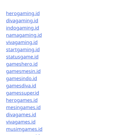
herogaming.id
divagaming.id
indogaming.id
namagaming.id
vivagaming.id
startgaming.id
statusgame.id
gameshero.id
gamesmesin.id
gamesindo.id
gamesdiva.id
gamessuper.id
herogames.id
mesingames.id
divagames.id
vivagames.id
musimgames.id