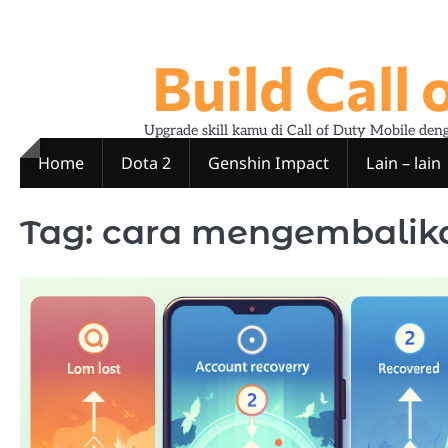
Skip
to
content
Build Call 
Upgrade skill kamu di Call of Duty Mobile deng
Home
Dota 2
Genshin Impact
Lain – lain
Tag:
cara mengembalika