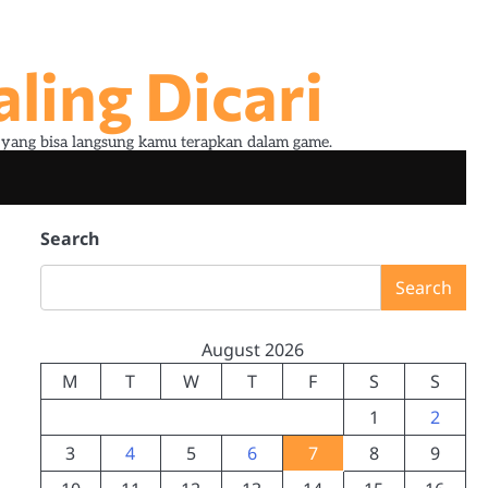
aling Dicari
al yang bisa langsung kamu terapkan dalam game.
Search
Search
August 2026
M
T
W
T
F
S
S
1
2
3
4
5
6
7
8
9