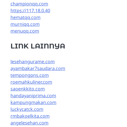
championqq.com
https://117.18.0.40
hematqq.com
murniqq.com
menuqq.com
LINK LAINNYA
lesehangurame.com
ayambakar7saudara.com
tempongpns.com
roemahkuliner.com
saoenkkito.com
handayaniprima.com
kampungmakan.com
luckycatck.com
rmbakoelkita.com
angelesehan.com