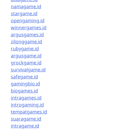
namagame.id
stargame.id
opengaming.id
winnergames.id
argusgames.id
zilonggame.id
rubygame.id
argusgame.id
grockgame.id
survivalgame.id
safegame.id
gamingbio.id
biogames.id
intragames.id
introgaming.id
tempatgames.id
suaragame.id
intragame.id