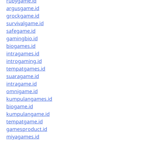
rubygame.id
argusgame.id
grockgame.id
survivalgame.id
safegame.id
gamingbio.id
biogames.id
intragames.id
introgaming.id
tempatgames.id
suaragame.id
intragame.id
omnigame.id
kumpulangames.id
biogame.id
kumpulangame.id
tempatgame.id
gamesproduct.id
miyagames.id