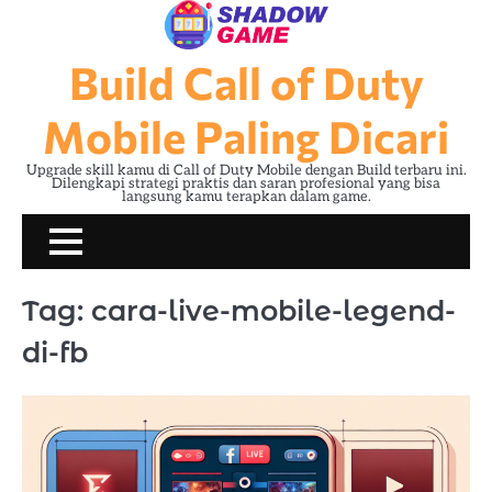
Skip
to
content
Build Call of Duty
Mobile Paling Dicari
Upgrade skill kamu di Call of Duty Mobile dengan Build terbaru ini.
Dilengkapi strategi praktis dan saran profesional yang bisa
langsung kamu terapkan dalam game.
Tag:
cara-live-mobile-legend-
di-fb