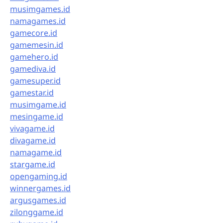
musimgames.id
namagames.id
gamecore.id
gamemesin.id
gamehero.id
gamediva.id
gamesuper.id
gamestar.id
musimgame.id
mesingame.id
vivagame.id
divagame.id
namagame.id
stargame.id
opengaming.id
winnergames.id
argusgames.id
zilonggame.id