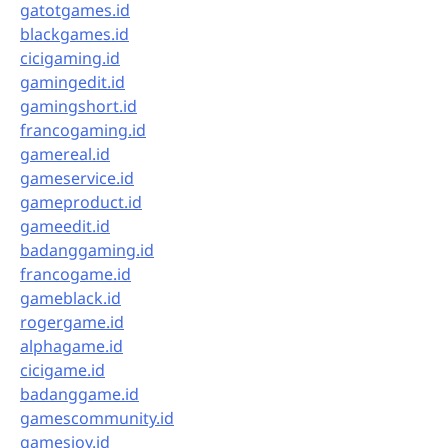
gatotgames.id
blackgames.id
cicigaming.id
gamingedit.id
gamingshort.id
francogaming.id
gamereal.id
gameservice.id
gameproduct.id
gameedit.id
badanggaming.id
francogame.id
gameblack.id
rogergame.id
alphagame.id
cicigame.id
badanggame.id
gamescommunity.id
gamesjoy.id