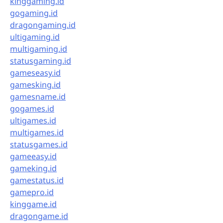
kinggaming.id
gogaming.id
dragongaming.id
ultigaming.id
multigaming.id
statusgaming.id
gameseasy.id
gamesking.id
gamesname.id
gogames.id
ultigames.id
multigames.id
statusgames.id
gameeasy.id
gameking.id
gamestatus.id
gamepro.id
kinggame.id
dragongame.id