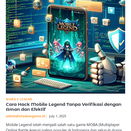
MOBILE LEGEND
Cara Hack Mobile Legend Tanpa Verifikasi dengan
Aman dan Efektif
admin@shadowgame.id
July 1, 2025
Mobile Legend telah menjadi salah satu game MOBA (Multiplayer
Online Battle Arena) paling populer di Indonesia dan seluruh dunia.