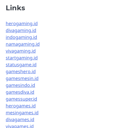
Links
herogaming.id
divagaming.id
indogaming.id
namagaming.id
vivagaming.id
startgaming.id
statusgame.id
gameshero.id
gamesmesin.id
gamesindo.id
gamesdiva.id
gamessuper.id
herogames.id
mesingames.id
divagames.id
vivagames.id