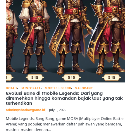
DOTA 2
MINECRAFT
MOBILE LEGEND
VALORANT
Evolusi Bane di Mobile Legends: Dari yang
diremehkan hingga komandan bajak laut yang tak
terhentikan
admin@shadowgame.id
July 5, 2025
Mobile Legends: Bang Bang, game MOBA (Multiplayer Online Battle
Arena) yang populer, menawarkan daftar pahlawan yang beragam,
masing -masing dengan…