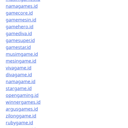
namagames.id
gamecore.id
gamemesin.id
gamehero.id
gamediva.id
gamesuper.id
gamestar.id
musimgame.id
mesingame.id
vivagame.id
divagame.id
namagame.id
stargame.id
opengaming.id
winnergames.id
argusgames.id
zilonggame.id
rubygame.id