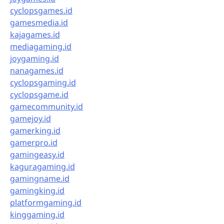
cyclopsgames.id
gamesmedia.id
kajagames.id
mediagaming.id
joygaming.id
nanagames.id
cyclopsgaming.id
cyclopsgame.id
gamecommunity.id
gamejoy.id
gamerking.id
gamerpro.id
gamingeasy.id
kaguragaming.id
gamingname.id
gamingking.id
platformgaming.id
kinggaming.id