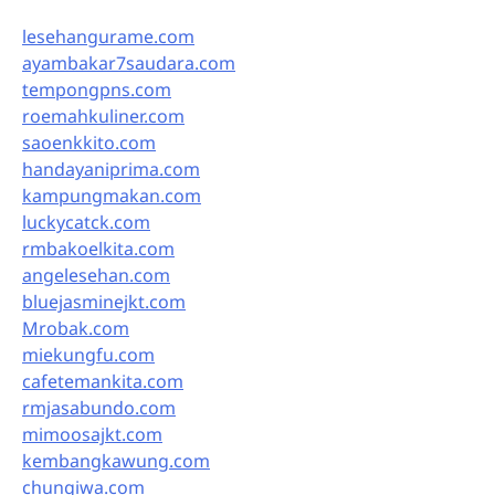
lesehangurame.com
ayambakar7saudara.com
tempongpns.com
roemahkuliner.com
saoenkkito.com
handayaniprima.com
kampungmakan.com
luckycatck.com
rmbakoelkita.com
angelesehan.com
bluejasminejkt.com
Mrobak.com
miekungfu.com
cafetemankita.com
rmjasabundo.com
mimoosajkt.com
kembangkawung.com
chungiwa.com